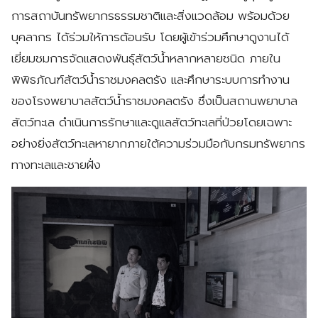
การสถาบันทรัพยากรธรรมชาติและสิ่งแวดล้อม พร้อมด้วย
บุคลากร ได้ร่วมให้การต้อนรับ โดยผู้เข้าร่วมศึกษาดูงานได้
เยี่ยมชมการจัดแสดงพันธุ์สัตว์น้ำหลากหลายชนิด ภายใน
พิพิธภัณฑ์สัตว์น้ำราชมงคลตรัง และศึกษาระบบการทำงาน
ของโรงพยาบาลสัตว์น้ำราชมงคลตรัง ซึ่งเป็นสถานพยาบาล
สัตว์ทะเล ดำเนินการรักษาและดูแลสัตว์ทะเลที่ป่วยโดยเฉพาะ
อย่างยิ่งสัตว์ทะเลหายากภายใต้ความร่วมมือกับกรมทรัพยากร
ทางทะเลและชายฝั่ง